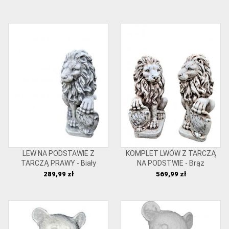
LEW NA PODSTAWIE Z
KOMPLET LWÓW Z TARCZĄ
TARCZĄ PRAWY - Biały
NA PODSTWIE - Brąz
Cena
Cena
289,99 zł
569,99 zł