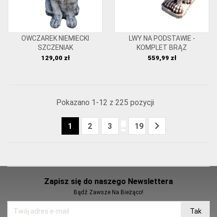
OWCZAREK NIEMIECKI
LWY NA PODSTAWIE -
SZCZENIAK
KOMPLET BRĄZ
Cena
Cena
129,00 zł
559,99 zł
Pokazano 1-12 z 225 pozycji

…
1
2
3
19
Zapisz się do naszego Newslettera
Bądź Zawsze Na Bieżąco!