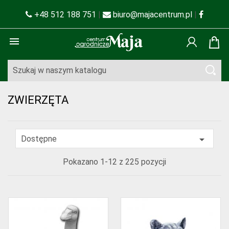
+48 512 188 751
|
biuro@majacentrum.pl
|

ZWIERZĘTA

Dostępne
Pokazano 1-12 z 225 pozycji