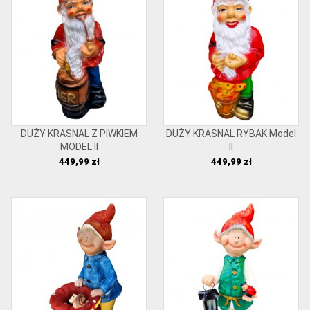
DUŻY KRASNAL Z PIWKIEM
DUŻY KRASNAL RYBAK Model
MODEL II
II
Cena
Cena
449,99 zł
449,99 zł