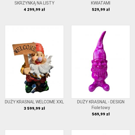
SKRZYNKĄ NA LISTY
KWIATAMI
Cena
Cena
4 299,99 zł
529,99 zł
DUŻY KRASNAL WELCOME XXL
DUŻY KRASNAL - DESIGN
Fioletowy
Cena
3 599,99 zł
Cena
569,99 zł