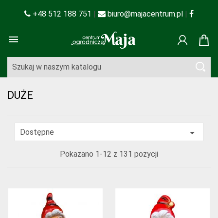
+48 512 188 751
|
biuro@majacentrum.pl
|

DUŻE

Dostępne
Pokazano 1-12 z 131 pozycji