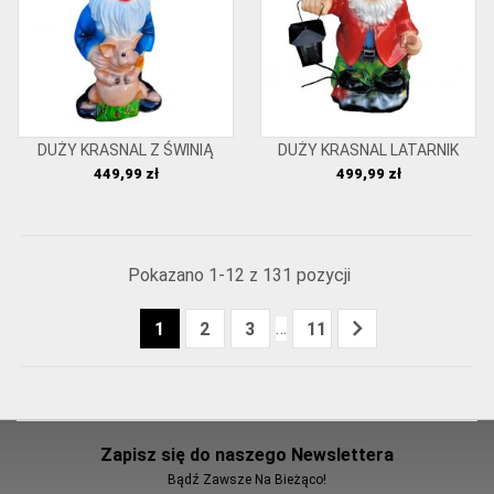
DUŻY KRASNAL Z ŚWINIĄ
DUŻY KRASNAL LATARNIK
Cena
Cena
449,99 zł
499,99 zł
Pokazano 1-12 z 131 pozycji

…
1
2
3
11
Zapisz się do naszego Newslettera
Bądź Zawsze Na Bieżąco!