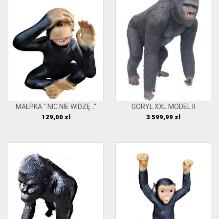
MAŁPKA " NIC NIE WIDZĘ..."
GORYL XXL MODEL II
Cena
Cena
129,00 zł
3 599,99 zł