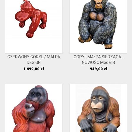
CZERWONY GORYL / MAŁPA
GORYL MAŁPA SIEDZĄCA -
DESIGN
NOWOŚĆ Model B
Cena
Cena
1 699,00 zł
949,00 zł