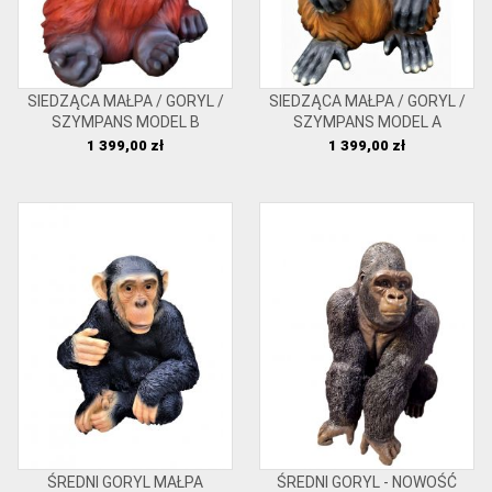
SIEDZĄCA MAŁPA / GORYL /
SIEDZĄCA MAŁPA / GORYL /
SZYMPANS MODEL B
SZYMPANS MODEL A
Cena
Cena
1 399,00 zł
1 399,00 zł
ŚREDNI GORYL MAŁPA
ŚREDNI GORYL - NOWOŚĆ