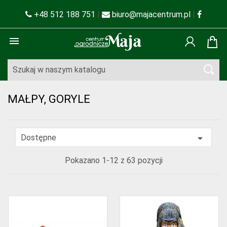
+48 512 188 751
|
biuro@majacentrum.pl
|

MAŁPY, GORYLE

Dostępne
Pokazano 1-12 z 63 pozycji