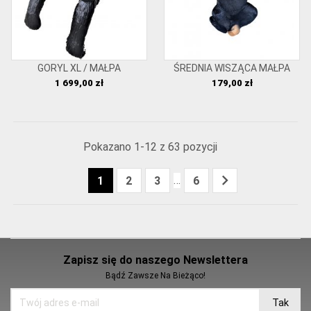
GORYL XL / MAŁPA
ŚREDNIA WISZĄCA MAŁPA
Cena
Cena
1 699,00 zł
179,00 zł
Pokazano 1-12 z 63 pozycji

…
1
2
3
6
Zapisz się do naszego Newslettera
Bądź Zawsze Na Bieżąco!