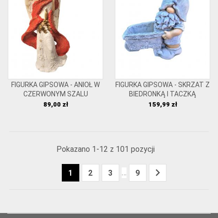
FIGURKA GIPSOWA - ANIOŁ W
FIGURKA GIPSOWA - SKRZAT Z
CZERWONYM SZALU
BIEDRONKĄ I TACZKĄ
Cena
Cena
89,00 zł
159,99 zł
Pokazano 1-12 z 101 pozycji

…
1
2
3
9