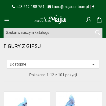
+48 512 188 751
|
biuro@majacentrum.pl
|

FIGURY Z GIPSU

Dostępne
Pokazano 1-12 z 101 pozycji