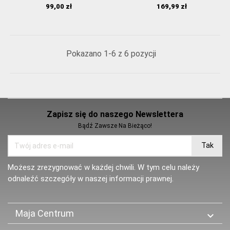
Cena
Cena
99,00 zł
169,99 zł
Pokazano 1-6 z 6 pozycji
Zapisz się do naszego Newslettera
Bądź Zawsze Na Bieżąco!
Możesz zrezygnować w każdej chwili. W tym celu należy
odnaleźć szczegóły w naszej informacji prawnej.
Maja Centrum
