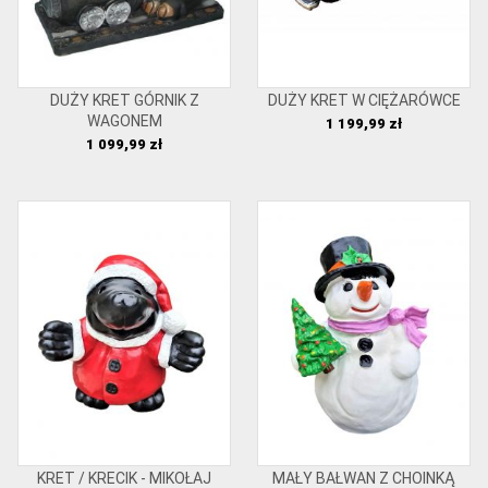
DUŻY KRET GÓRNIK Z
DUŻY KRET W CIĘŻARÓWCE
WAGONEM
Cena
1 199,99 zł
Cena
1 099,99 zł
KRET / KRECIK - MIKOŁAJ
MAŁY BAŁWAN Z CHOINKĄ