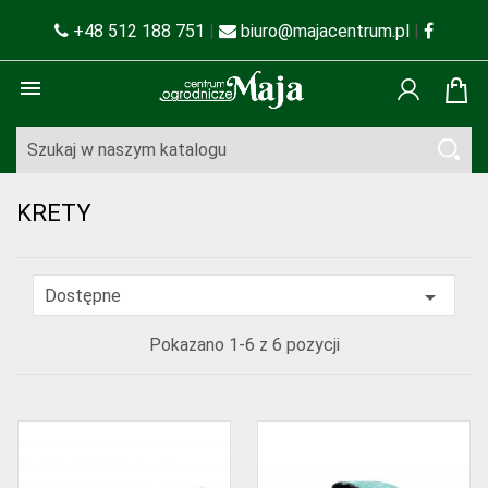
+48 512 188 751
|
biuro@majacentrum.pl
|

KRETY

Dostępne
Pokazano 1-6 z 6 pozycji