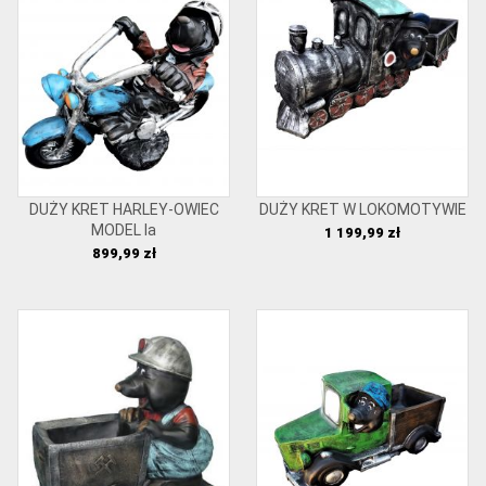
DUŻY KRET HARLEY-OWIEC
DUŻY KRET W LOKOMOTYWIE
MODEL Ia
Cena
1 199,99 zł
Cena
899,99 zł