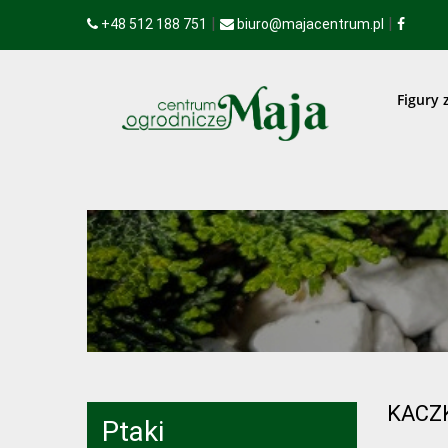
|
|
+48 512 188 751
biuro@majacentrum.pl
Figury 
KACZK
Ptaki