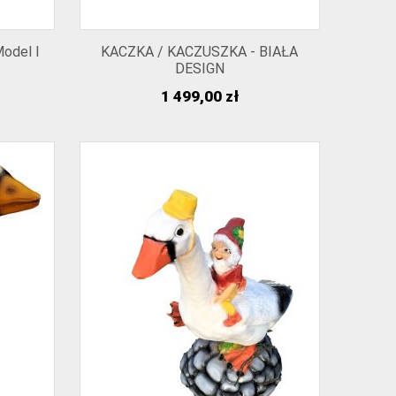
odel I
KACZKA / KACZUSZKA - BIAŁA
DESIGN
Cena
1 499,00 zł