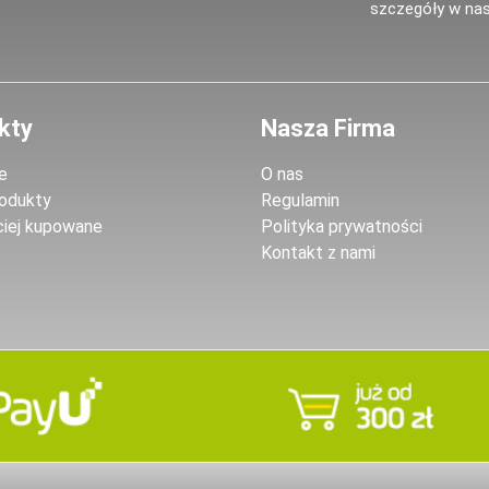
szczegóły w nas
kty
Nasza Firma
e
O nas
odukty
Regulamin
ciej kupowane
Polityka prywatności
Kontakt z nami