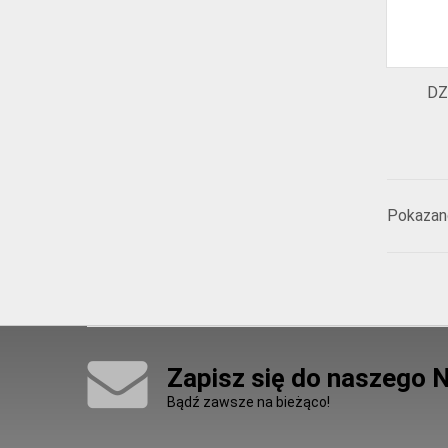
DZ
Pokazano
Zapisz się do naszego 
Bądź zawsze na bieżąco!