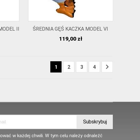
MODEL II
ŚREDNIA GĘŚ KACZKA MODEL VI
Cena
119,00 zł

1
2
3
4
wać w każdej chwili. W tym celu należy odnaleźć