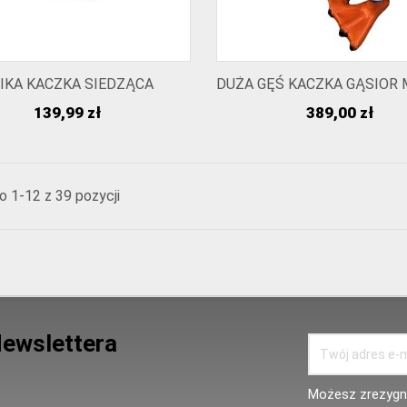
IKA KACZKA SIEDZĄCA
DUŻA GĘŚ KACZKA GĄSIOR 
Cena
Cena
139,99 zł
389,00 zł
 1-12 z 39 pozycji
Newslettera
Możesz zrezygno