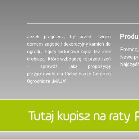
Produ
Jeżeli pragniesz, by przed Twoim
domem zagościł dekoracyjny kamień do
Promocj
ogrodu, figury betonowe bądź też inne
Nowe pr
drobiazgi, które wzbogacą tę przestrzeń
Najczęś
– sprawdź, jaką propozycję
przygotowało dla Ciebie nasze Centrum
Ogrodnicze „MAJA”.