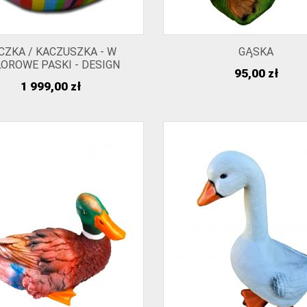
CZKA / KACZUSZKA - W
GĄSKA
OROWE PASKI - DESIGN
Cena
95,00 zł
Cena
1 999,00 zł