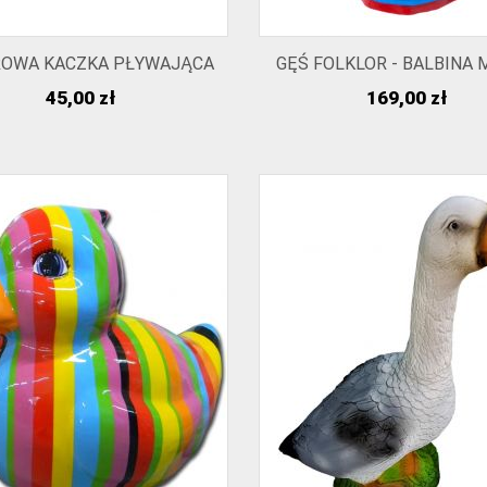
ROWA KACZKA PŁYWAJĄCA
GĘŚ FOLKLOR - BALBINA M
Cena
Cena
45,00 zł
169,00 zł