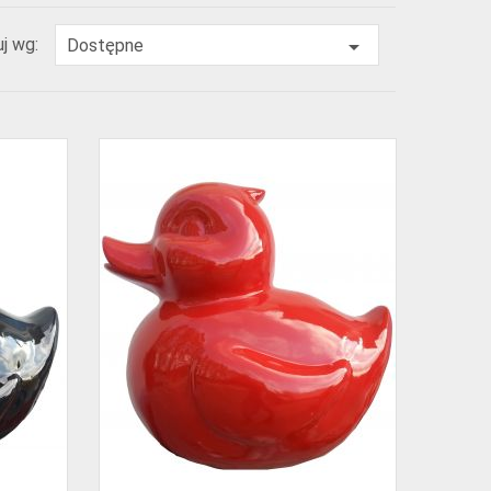
j wg:

Dostępne