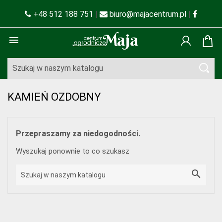
+48 512 188 751
|
biuro@majacentrum.pl
|

KAMIEŃ OZDOBNY
Przepraszamy za niedogodności.
Wyszukaj ponownie to co szukasz
