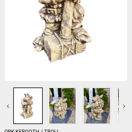


ORK KERGOTH / TROLL