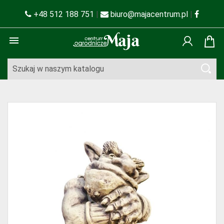
+48 512 188 751
|
biuro@majacentrum.pl
|
