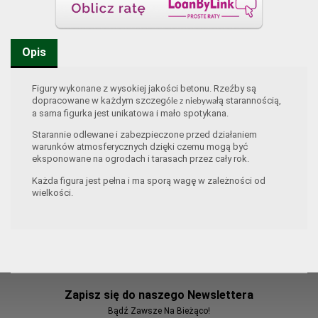
Opis
Figury wykonane z wysokiej jakości betonu. Rzeźby są
dopracowane w każdym szczeg
łą starannością,
óle z niebywa
a sama figurka jest unikatowa i mało spotykana.
Starannie odlewane i zabezpieczone przed działaniem
warunków atmosferycznych dzięki czemu mogą być
eksponowane na ogrodach i tarasach przez cały rok.
Każda figura jest pełna i ma sporą wagę w zależności od
wielkości.
Zapisz się do naszego Newslettera
Bądź Zawsze Na Bieżąco!