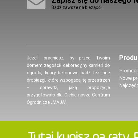
Zapisz się do naszego 
Bądź zawsze na bieżąco!
Produ
Jeżeli pragniesz, by przed Twoim
domem zagościł dekoracyjny kamień do
Promocj
ogrodu, figury betonowe bądź też inne
Nowe pr
drobiazgi, które wzbogacą tę przestrzeń
Najczęś
– sprawdź, jaką propozycję
przygotowało dla Ciebie nasze Centrum
Ogrodnicze „MAJA”.