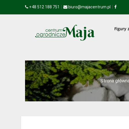
|
|
+48 512 188 751
biuro@majacentrum.pl
Figury 
Strona główn