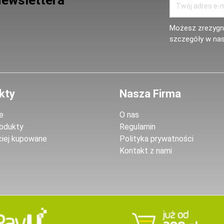
Newslettera
Możesz zrezygno
szczegóły w nas
kty
Nasza Firma
e
O nas
odukty
Regulamin
ciej kupowane
Polityka prywatności
Kontakt z nami