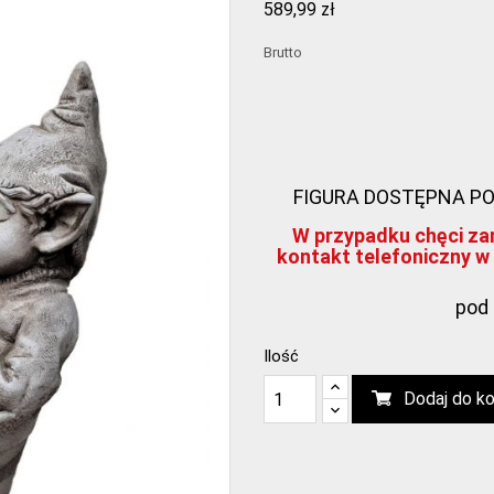
589,99 zł
Brutto
FIGURA DOSTĘPNA POD Z
W przypadku chęci zam
kontakt telefoniczny w 
pod 
Ilość
Dodaj do k