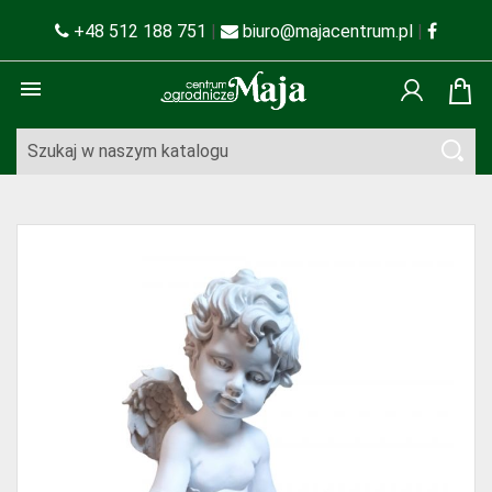
+48 512 188 751
|
biuro@majacentrum.pl
|
