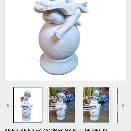


ANIOŁ ANIOŁEK AMOREK NA KULI MODEL IV