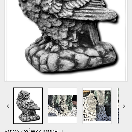


SOWA / SÓWKA MODEL I