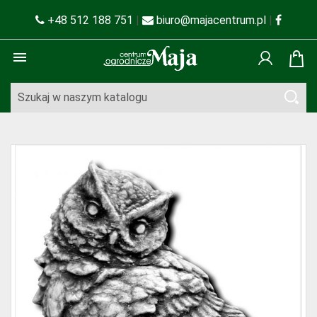
+48 512 188 751
|
biuro@majacentrum.pl
|
