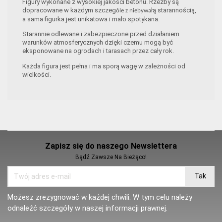
Figury wykonane z wysokiej jakości betonu. Rzeźby są
dopracowane w każdym szczeg
łą starannością,
óle z niebywa
a sama figurka jest unikatowa i mało spotykana.
Starannie odlewane i zabezpieczone przed działaniem
warunków atmosferycznych dzięki czemu mogą być
eksponowane na ogrodach i tarasach przez cały rok.
Każda figura jest pełna i ma sporą wagę w zależności od
wielkości.
Zapisz się do naszego Newslettera
Bądź Zawsze Na Bieżąco!
Możesz zrezygnować w każdej chwili. W tym celu należy
odnaleźć szczegóły w naszej informacji prawnej.