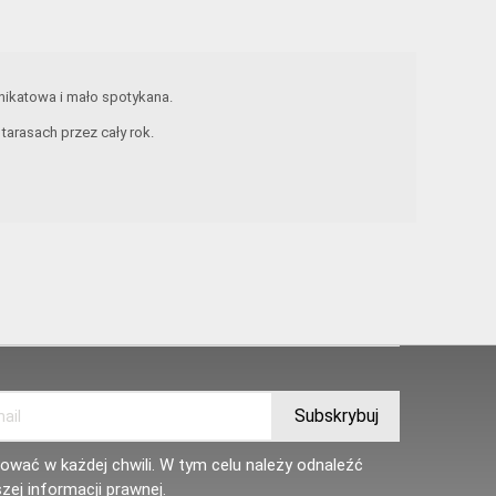
unikatowa i mało spotykana.
arasach przez cały rok.
wać w każdej chwili. W tym celu należy odnaleźć
zej informacji prawnej.