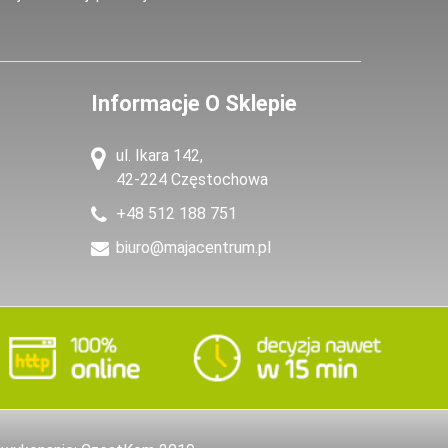
Informacje O Sklepie
ul. Ikara 142,
42-224 Częstochowa
+48 512 188 751
biuro@majacentrum.pl