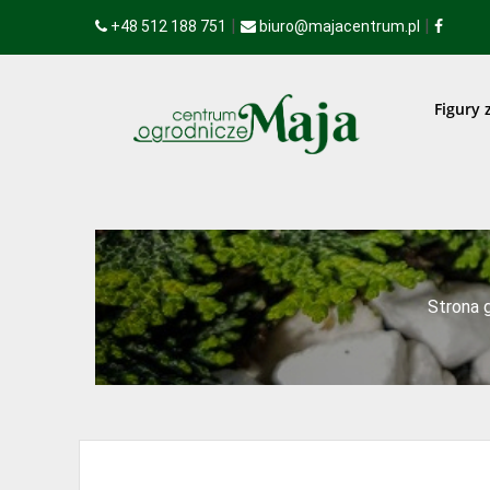
|
|
+48 512 188 751
biuro@majacentrum.pl
Figury 
Strona 