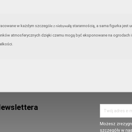
opracowane w każdym szczeg
łą starannością, a sama figurka jest 
óle z niebywa
unków atmosferycznych dzięki czemu mogą być eksponowane na ogrodach i t
elkości.
Newslettera
Możesz zrezygno
szczegóły w nas