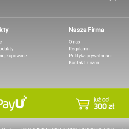
kty
Nasza Firma
e
O nas
odukty
Regulamin
ciej kupowane
Polityka prywatności
Kontakt z nami