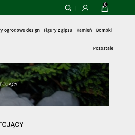
0
ry ogrodowe design
Figury z gipsu
Kamień
Bombki
Pozostałe
STOJĄCY
TOJĄCY