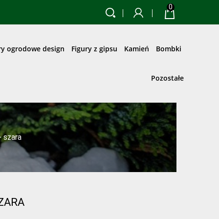
0
ry ogrodowe design
Figury z gipsu
Kamień
Bombki
Pozostałe
 szara
SZARA