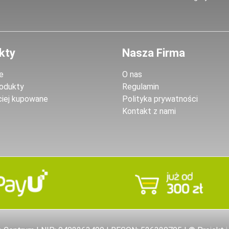
kty
Nasza Firma
e
O nas
odukty
Regulamin
ciej kupowane
Polityka prywatności
Kontakt z nami