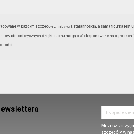
opracowane w każdym szczeg
łą starannością, a sama figurka jest 
óle z niebywa
unków atmosferycznych dzięki czemu mogą być eksponowane na ogrodach i t
elkości.
Newslettera
Możesz zrezygno
szczegóły w nas