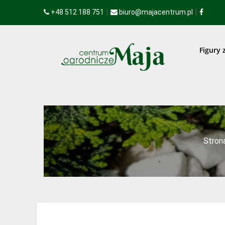
|
|
+48 512 188 751
biuro@majacentrum.pl
Figury 
Stron