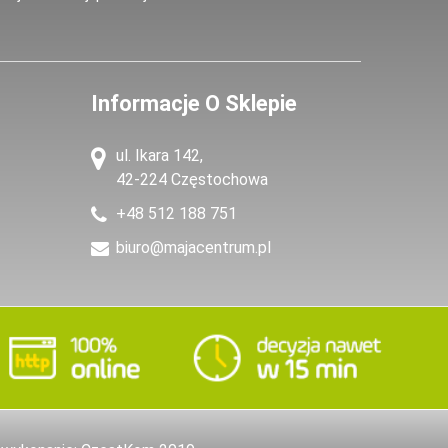
Informacje O Sklepie
ul. Ikara 142,
42-224 Częstochowa
+48 512 188 751
biuro@majacentrum.pl