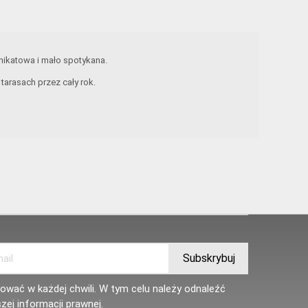
unikatowa i mało spotykana.
arasach przez cały rok.
wać w każdej chwili. W tym celu należy odnaleźć
zej informacji prawnej.