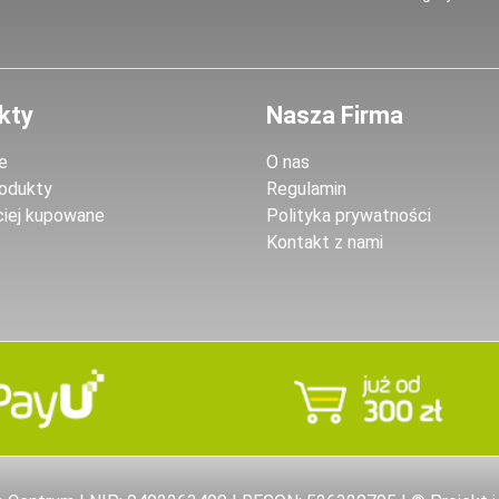
kty
Nasza Firma
e
O nas
odukty
Regulamin
ciej kupowane
Polityka prywatności
Kontakt z nami