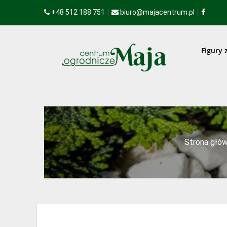
|
|
+48 512 188 751
biuro@majacentrum.pl
Figury 
Strona głó