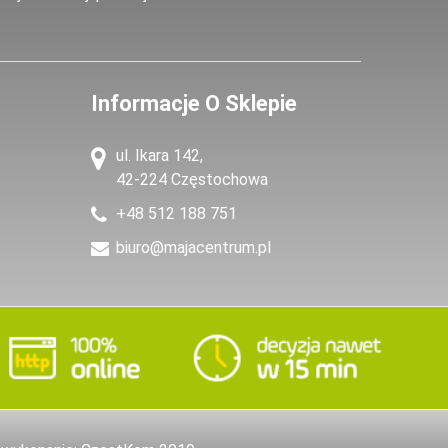
Informacje O Sklepie
ul. Ikara 142,
42-224 Częstochowa
+48 512 188 751
biuro@majacentrum.pl