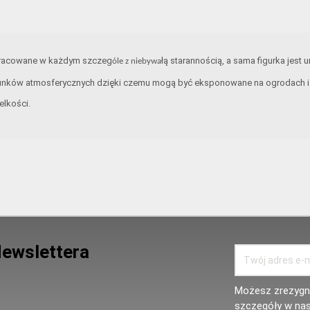
opracowane w każdym szczeg
łą starannością, a sama figurka jest 
óle z niebywa
unków atmosferycznych dzięki czemu mogą być eksponowane na ogrodach i t
elkości.
Newslettera
Możesz zrezygno
szczegóły w nas