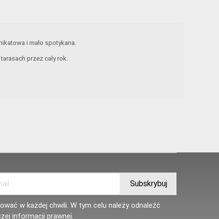
unikatowa i mało spotykana.
arasach przez cały rok.
wać w każdej chwili. W tym celu należy odnaleźć
zej informacji prawnej.