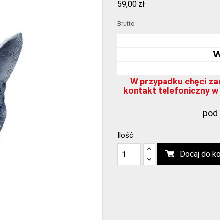
59,00 zł
Brutto
w
W przypadku chęci zam
kontakt telefoniczny w 
pod 
Ilość
Dodaj do k