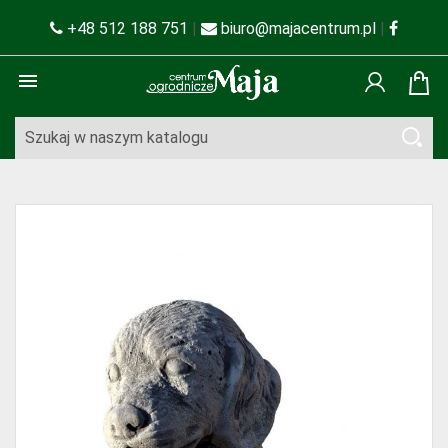
+48 512 188 751
|
biuro@majacentrum.pl
|
