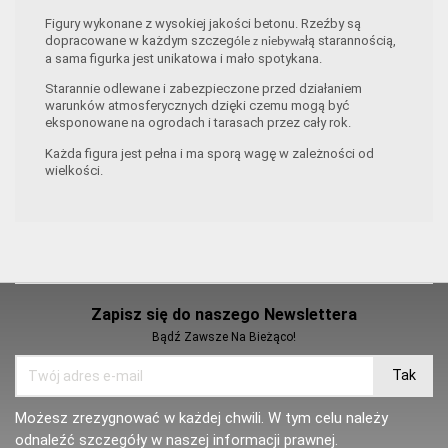
Figury wykonane z wysokiej jakości betonu. Rzeźby są
dopracowane w każdym szczeg
łą starannością,
óle z niebywa
a sama figurka jest unikatowa i mało spotykana.
Starannie odlewane i zabezpieczone przed działaniem
warunków atmosferycznych dzięki czemu mogą być
eksponowane na ogrodach i tarasach przez cały rok.
Każda figura jest pełna i ma sporą wagę w zależności od
wielkości.
Zapisz się do naszego Newslettera
Bądź Zawsze Na Bieżąco!
Możesz zrezygnować w każdej chwili. W tym celu należy
odnaleźć szczegóły w naszej informacji prawnej.