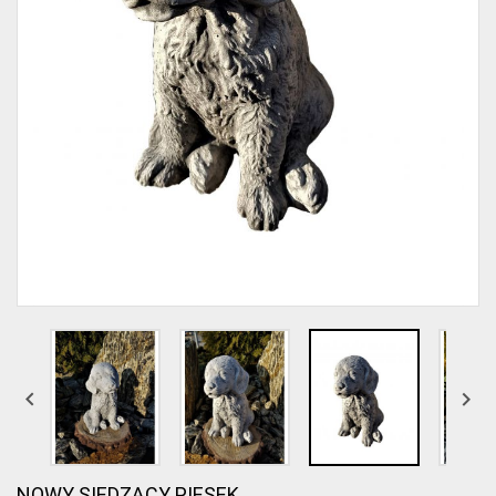


NOWY SIEDZĄCY PIESEK