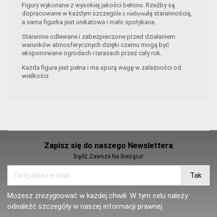
Figury wykonane z wysokiej jakości betonu. Rzeźby są
dopracowane w każdym szczeg
łą starannością,
óle z niebywa
a sama figurka jest unikatowa i mało spotykana.
Starannie odlewane i zabezpieczone przed działaniem
warunków atmosferycznych dzięki czemu mogą być
eksponowane ogrodach i tarasach przez cały rok.
Każda figura jest pełna i ma sporą wagę w zależności od
wielkości.
Zapisz się do naszego Newslettera
Bądź Zawsze Na Bieżąco!
Możesz zrezygnować w każdej chwili. W tym celu należy
odnaleźć szczegóły w naszej informacji prawnej.