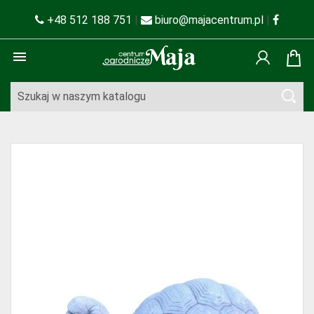
+48 512 188 751
|
biuro@majacentrum.pl
|
