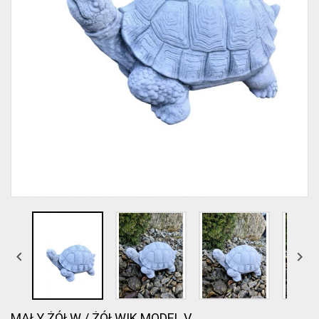


MAŁY ŻÓŁW / ŻÓŁWIK MODEL V