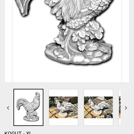


KOGUT - XL