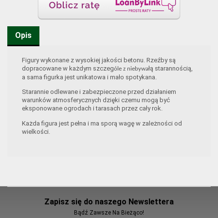
Opis
Figury wykonane z wysokiej jakości betonu. Rzeźby są
dopracowane w każdym szczeg
łą starannością,
óle z niebywa
a sama figurka jest unikatowa i mało spotykana.
Starannie odlewane i zabezpieczone przed działaniem
warunków atmosferycznych dzięki czemu mogą być
eksponowane ogrodach i tarasach przez cały rok.
Każda figura jest pełna i ma sporą wagę w zależności od
wielkości.
Zapisz się do naszego Newslettera
Bądź Zawsze Na Bieżąco!