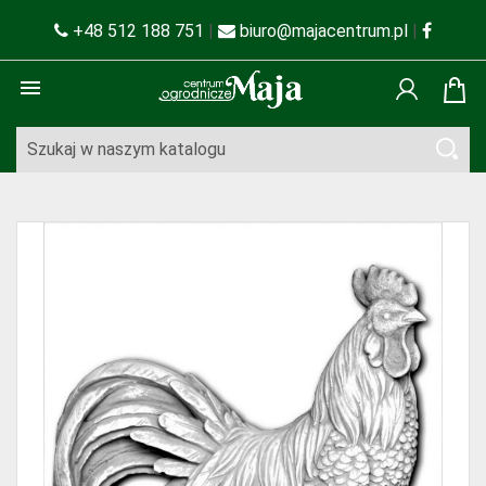
+48 512 188 751
|
biuro@majacentrum.pl
|
