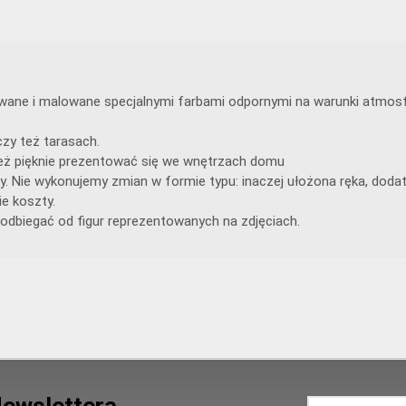
lewane i malowane specjalnymi farbami odpornymi na warunki atmosf
zy też tarasach.
ą też pięknie prezentować się we wnętrzach domu
y. Nie wykonujemy zmian w formie typu: inaczej ułożona ręka, doda
e koszty.
odbiegać od figur reprezentowanych na zdjęciach.