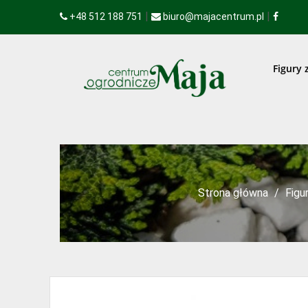
|
|
+48 512 188 751
biuro@majacentrum.pl
Figury 
Strona główna
Figu