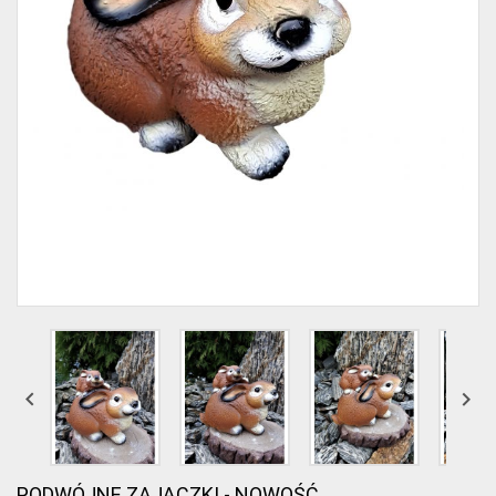


PODWÓJNE ZAJĄCZKI - NOWOŚĆ