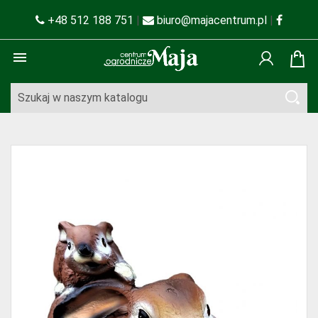
+48 512 188 751
|
biuro@majacentrum.pl
|
