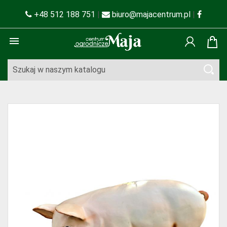
+48 512 188 751
|
biuro@majacentrum.pl
|
