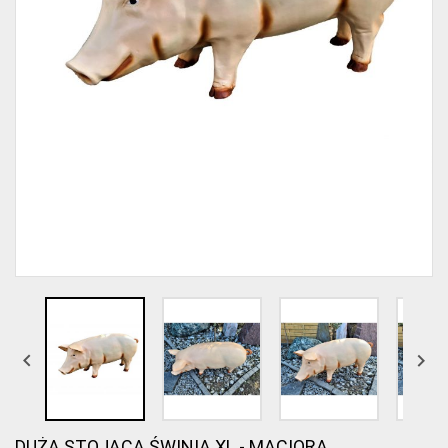


DUŻA STOJĄCA ŚWINIA XL - MACIORA