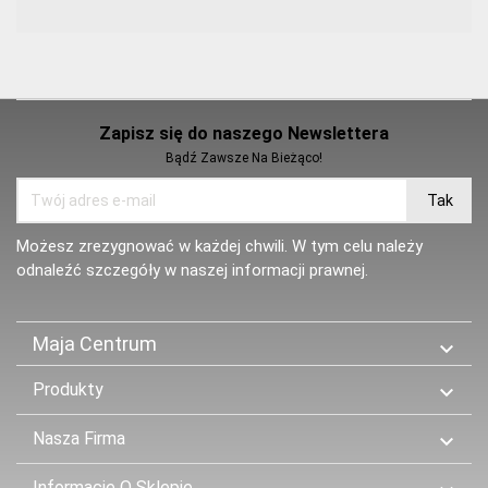
Zapisz się do naszego Newslettera
Bądź Zawsze Na Bieżąco!
Możesz zrezygnować w każdej chwili. W tym celu należy
odnaleźć szczegóły w naszej informacji prawnej.
Maja Centrum

Produkty

Nasza Firma

Informacje O Sklepie