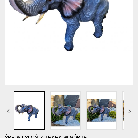


ŚREDNI SŁOŃ Z TRĄBĄ W GÓRZE