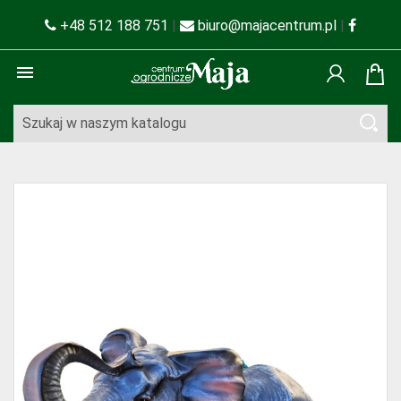
+48 512 188 751
|
biuro@majacentrum.pl
|
