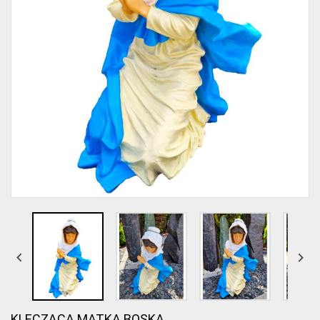


KLĘCZĄCA MATKA BOSKA