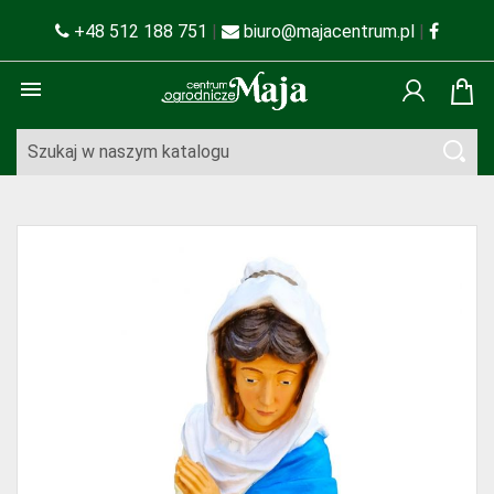
+48 512 188 751
|
biuro@majacentrum.pl
|
