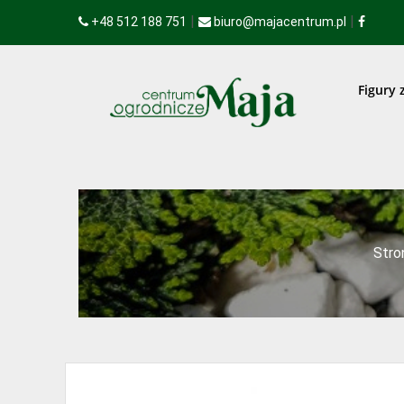
|
|
+48 512 188 751
biuro@majacentrum.pl
Figury 
Stro