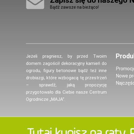
Zapisz się do naszego 
Bądź zawsze na bieżąco!
Produ
Jeżeli pragniesz, by przed Twoim
domem zagościł dekoracyjny kamień do
Promocj
ogrodu, figury betonowe bądź też inne
Nowe pr
drobiazgi, które wzbogacą tę przestrzeń
Najczęś
– sprawdź, jaką propozycję
przygotowało dla Ciebie nasze Centrum
Ogrodnicze „MAJA”.