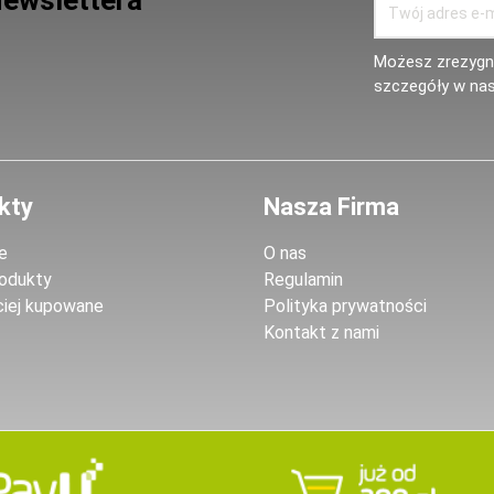
Newslettera
Możesz zrezygno
szczegóły w nas
kty
Nasza Firma
e
O nas
odukty
Regulamin
ciej kupowane
Polityka prywatności
Kontakt z nami