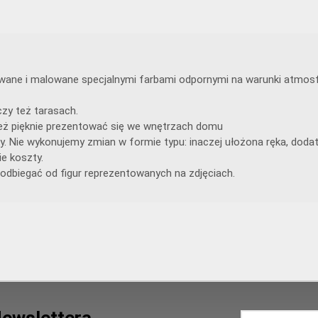
lewane i malowane specjalnymi farbami odpornymi na warunki atmosf
zy też tarasach.
ą też pięknie prezentować się we wnętrzach domu
y. Nie wykonujemy zmian w formie typu: inaczej ułożona ręka, doda
e koszty.
odbiegać od figur reprezentowanych na zdjęciach.