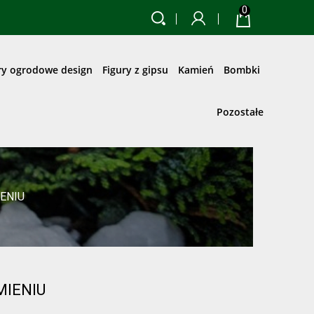
0
ry ogrodowe design
Figury z gipsu
Kamień
Bombki
Pozostałe
ENIU
IENIU