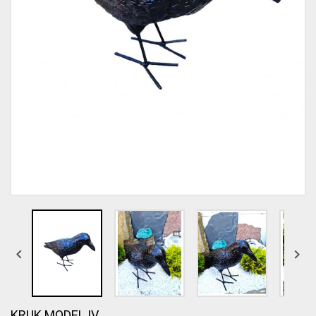


KRUK MODEL IV