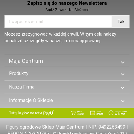
Zapisz się do naszego Newslettera
Bądź Zawsze Na Bieżąco!
Możesz zrezygnować w każdej chwili. W tym celu należy
odnaleźć szczegóły w naszej informacji prawnej.
Maja Centrum

Produkty

Nasza Firma

Informacje O Sklepie

Figury ogrodowe Sklep Maja Centrum | NIP: 9492263499 |
REGON: 526320795 |
© Projekt i wykonanie: CzestKom 2019