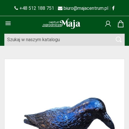
+48 512 188 751
|
biuro@majacentrum.pl
|
