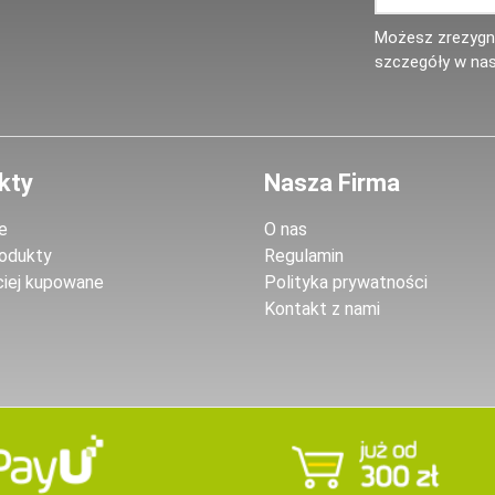
Możesz zrezygno
szczegóły w nas
kty
Nasza Firma
e
O nas
odukty
Regulamin
ciej kupowane
Polityka prywatności
Kontakt z nami