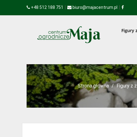
|
|
+48 512 188 751
biuro@majacentrum.pl
Figury 
Strona główna
Figury z 