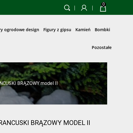
0
ry ogrodowe design
Figury z gipsu
Kamień
Bombki
Pozostałe
CUSKI BRĄZOWY model II
RANCUSKI BRĄZOWY MODEL II