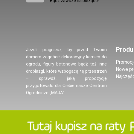
Bądź zawsze na bieżąco!
Produ
Jeżeli pragniesz, by przed Twoim
domem zagościł dekoracyjny kamień do
Promocj
ogrodu, figury betonowe bądź też inne
Nowe pr
drobiazgi, które wzbogacą tę przestrzeń
Najczęś
– sprawdź, jaką propozycję
przygotowało dla Ciebie nasze Centrum
Ogrodnicze „MAJA”.