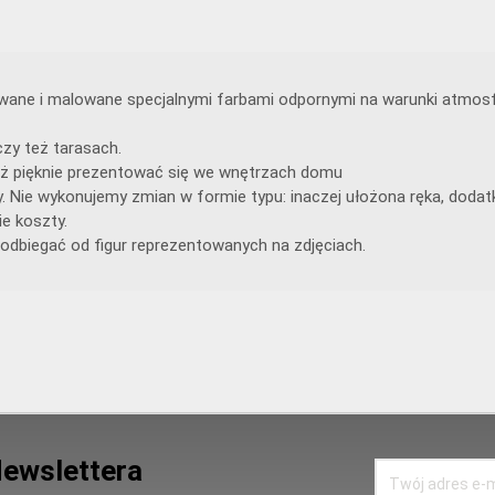
lewane i malowane specjalnymi farbami odpornymi na warunki atmosf
zy też tarasach.
 też pięknie prezentować się we wnętrzach domu
y. Nie wykonujemy zmian w formie typu: inaczej ułożona ręka, doda
e koszty.
odbiegać od figur reprezentowanych na zdjęciach.
Newslettera