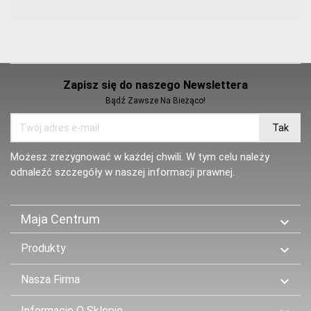
Zapisz się do naszego Newslettera
Bądź Zawsze Na Bieżąco!
Możesz zrezygnować w każdej chwili. W tym celu należy
odnaleźć szczegóły w naszej informacji prawnej.
Maja Centrum

Produkty

Nasza Firma

Informacje O Sklepie