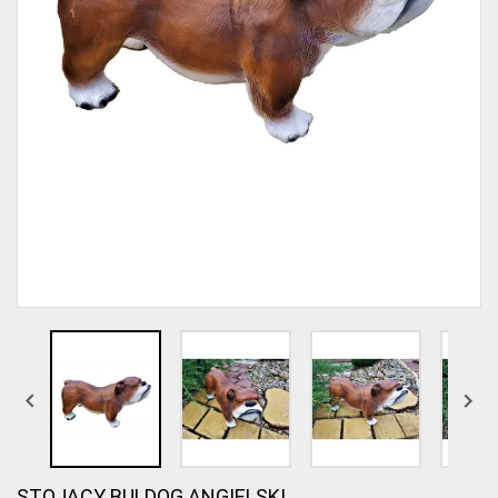


STOJĄCY BULDOG ANGIELSKI