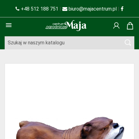
+48 512 188 751
|
biuro@majacentrum.pl
|
