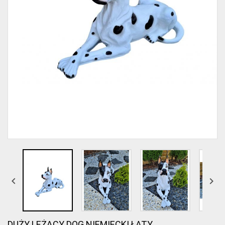


DUŻY LEŻĄCY DOG NIEMIECKI ŁATY