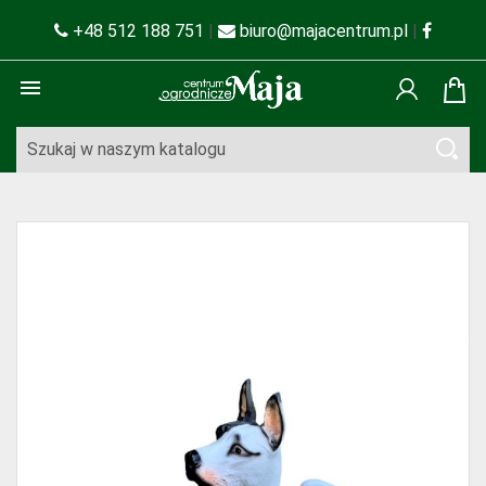
+48 512 188 751
|
biuro@majacentrum.pl
|
