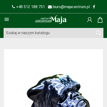
+48 512 188 751
|
biuro@majacentrum.pl
|
