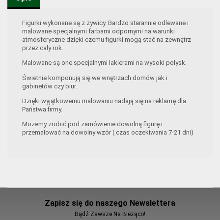
Figurki wykonane są z żywicy. Bardzo starannie odlewane i
malowane specjalnymi farbami odpornymi na warunki
atmosferyczne dzięki czemu figurki mogą stać na zewnątrz
przez cały rok.
Malowane są one specjalnymi lakierami na wysoki połysk.
Świetnie komponują się we wnętrzach domów jak i
gabinetów czy biur.
Dzięki wyjątkowemu malowaniu nadają się na reklamę dla
Państwa firmy.
Możemy zrobić pod zamówienie dowolną figurę i
przemalować na dowolny wzór ( czas oczekiwania 7-21 dni)
Zapisz się do naszego Newslettera
Bądź Zawsze Na Bieżąco!