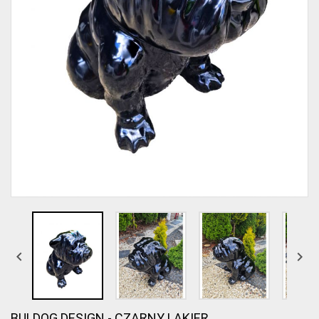


BULDOG DESIGN - CZARNY LAKIER