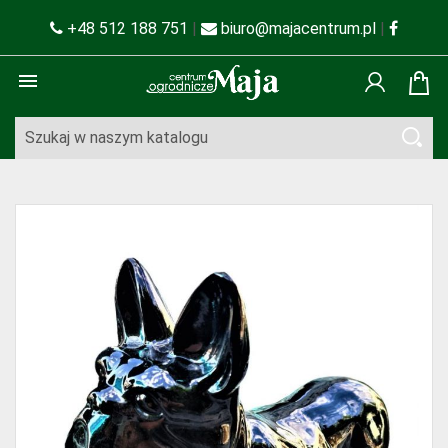
+48 512 188 751
|
biuro@majacentrum.pl
|
