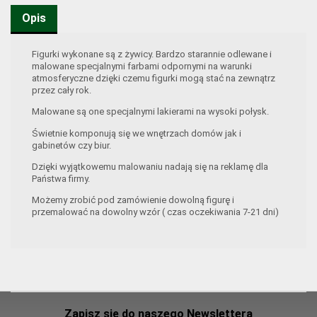
Opis
Figurki wykonane są z żywicy. Bardzo starannie odlewane i
malowane specjalnymi farbami odpornymi na warunki
atmosferyczne dzięki czemu figurki mogą stać na zewnątrz
przez cały rok.
Malowane są one specjalnymi lakierami na wysoki połysk.
Świetnie komponują się we wnętrzach domów jak i
gabinetów czy biur.
Dzięki wyjątkowemu malowaniu nadają się na reklamę dla
Państwa firmy.
Możemy zrobić pod zamówienie dowolną figurę i
przemalować na dowolny wzór ( czas oczekiwania 7-21 dni)
Zapisz się do naszego Newslettera