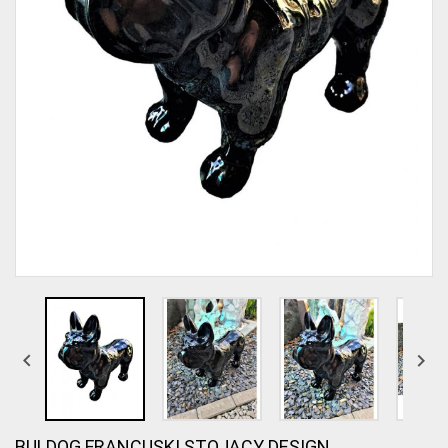


BULDOG FRANCUSKI STOJĄCY DESIGN