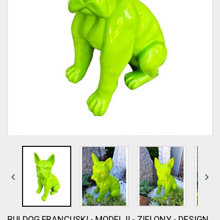


BULDOG FRANCUSKI - MODEL II - ZIELONY - DESIGN