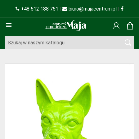
+48 512 188 751
|
biuro@majacentrum.pl
|
