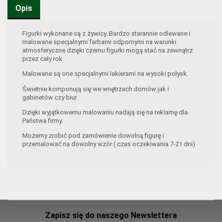
Opis
Figurki wykonane są z żywicy. Bardzo starannie odlewane i
malowane specjalnymi farbami odpornymi na warunki
atmosferyczne dzięki czemu figurki mogą stać na zewnątrz
przez cały rok.
Malowane są one specjalnymi lakierami na wysoki połysk.
Świetnie komponują się we wnętrzach domów jak i
gabinetów czy biur.
Dzięki wyjątkowemu malowaniu nadają się na reklamę dla
Państwa firmy.
Możemy zrobić pod zamówienie dowolną figurę i
przemalować na dowolny wzór ( czas oczekiwania 7-21 dni)
Zapisz się do naszego Newslettera