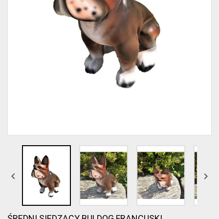


ŚREDNI SIEDZĄCY BULDOG FRANCUSKI