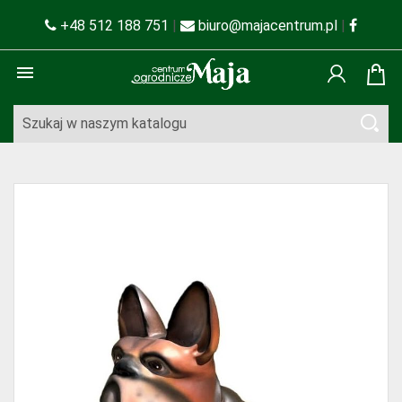
+48 512 188 751
|
biuro@majacentrum.pl
|
