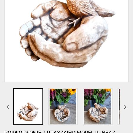


POIDŁO DŁONIE Z PTASZKIEM MODEL II - BRĄZ