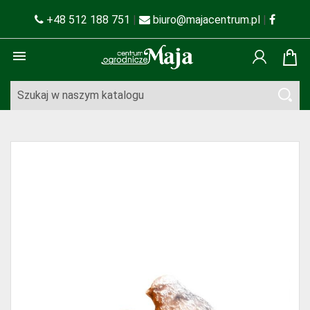
+48 512 188 751
|
biuro@majacentrum.pl
|
