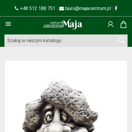
+48 512 188 751
|
biuro@majacentrum.pl
|
