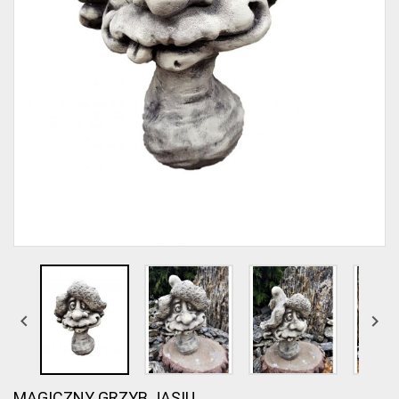


MAGICZNY GRZYB JASIU