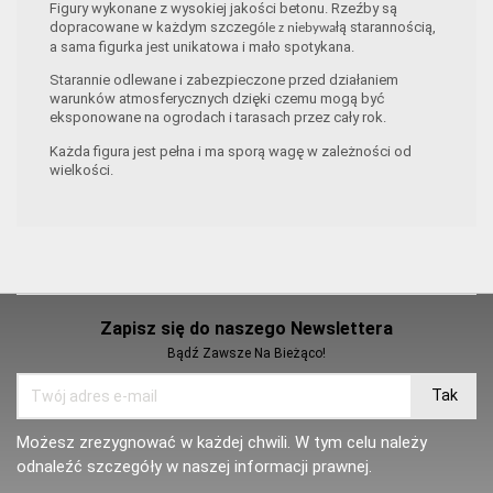
Figury wykonane z wysokiej jakości betonu. Rzeźby są
dopracowane w każdym szczeg
łą starannością,
óle z niebywa
a sama figurka jest unikatowa i mało spotykana.
Starannie odlewane i zabezpieczone przed działaniem
warunków atmosferycznych dzięki czemu mogą być
eksponowane na ogrodach i tarasach przez cały rok.
Każda figura jest pełna i ma sporą wagę w zależności od
wielkości.
Zapisz się do naszego Newslettera
Bądź Zawsze Na Bieżąco!
Możesz zrezygnować w każdej chwili. W tym celu należy
odnaleźć szczegóły w naszej informacji prawnej.