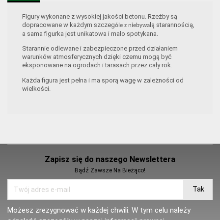
Figury wykonane z wysokiej jakości betonu. Rzeźby są
dopracowane w każdym szczeg
łą starannością,
óle z niebywa
a sama figurka jest unikatowa i mało spotykana.
Starannie odlewane i zabezpieczone przed działaniem
warunków atmosferycznych dzięki czemu mogą być
eksponowane na ogrodach i tarasach przez cały rok.
Każda figura jest pełna i ma sporą wagę w zależności od
wielkości.
Zapisz się do naszego Newslettera
Bądź Zawsze Na Bieżąco!
Możesz zrezygnować w każdej chwili. W tym celu należy