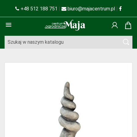
+48 512 188 751
|
biuro@majacentrum.pl
|
