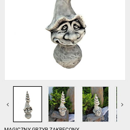


MAGICZNY GRZYB ZAKRĘCONY