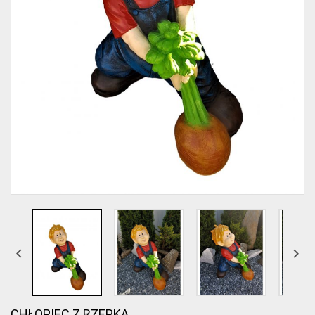


CHŁOPIEC Z RZEPKĄ