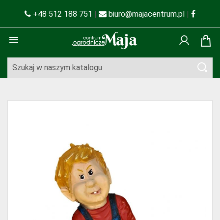
+48 512 188 751
|
biuro@majacentrum.pl
|
