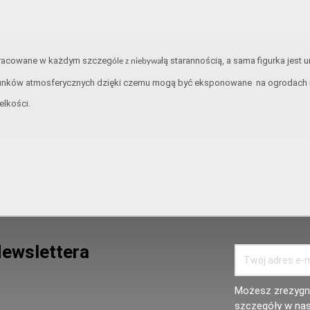
opracowane w każdym szczeg
łą starannością, a sama figurka jest 
óle z niebywa
unków atmosferycznych dzięki czemu mogą być eksponowane na ogrodach i t
elkości.
Newslettera
Możesz zrezygno
szczegóły w nas