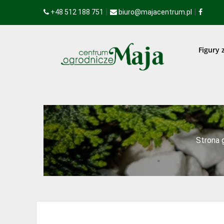
|
|
+48 512 188 751
biuro@majacentrum.pl
Figury 
Strona 