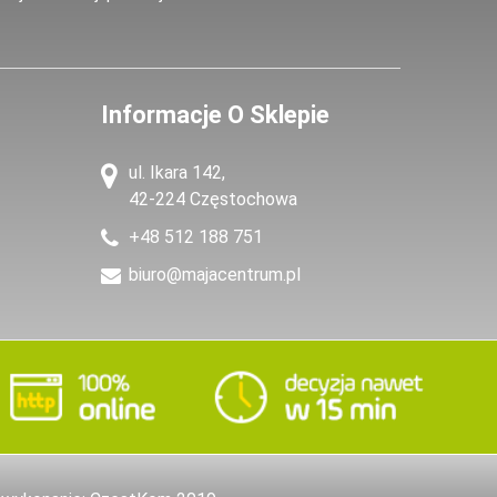
Informacje O Sklepie
ul. Ikara 142,
42-224 Częstochowa
+48 512 188 751
biuro@majacentrum.pl