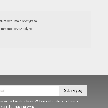
unikatowa i mało spotykana.
arasach przez cały rok.
wać w każdej chwili. W tym celu należy odnaleźć
zej informacji prawnej.