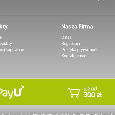
kty
Nasza Firma
e
O nas
odukty
Regulamin
ciej kupowane
Polityka prywatności
Kontakt z nami