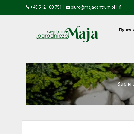
|
|
+48 512 188 751
biuro@majacentrum.pl
Figury 
Strona 