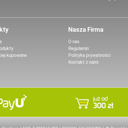
kty
Nasza Firma
e
O nas
odukty
Regulamin
ciej kupowane
Polityka prywatności
Kontakt z nami