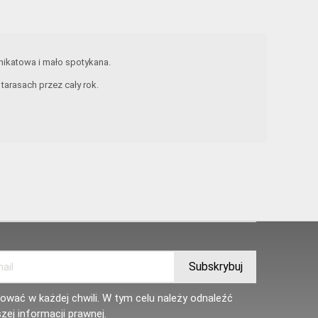
unikatowa i mało spotykana.
arasach przez cały rok.
wać w każdej chwili. W tym celu należy odnaleźć
zej informacji prawnej.