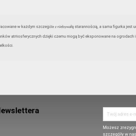
opracowane w każdym szczeg
łą starannością, a sama figurka jest 
óle z niebywa
unków atmosferycznych dzięki czemu mogą być eksponowane na ogrodach i t
elkości.
Newslettera
Możesz zrezygno
szczegóły w nas