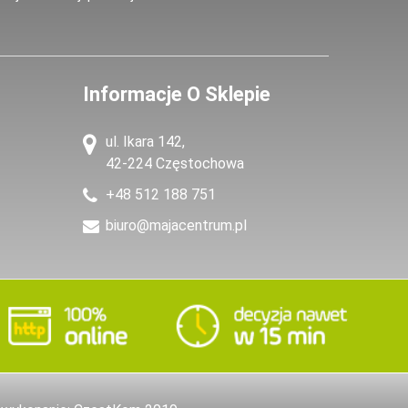
Informacje O Sklepie
ul. Ikara 142,
42-224 Częstochowa
+48 512 188 751
biuro@majacentrum.pl