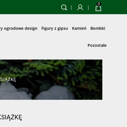
0
ry ogrodowe design
Figury z gipsu
Kamień
Bombki
Pozostałe
KSIĄŻKĘ
KSIĄŻKĘ