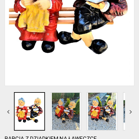


BABCIA Z DZIADKIEM NA ŁAWECZCE