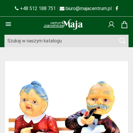
+48 512 188 751
|
biuro@majacentrum.pl
|
