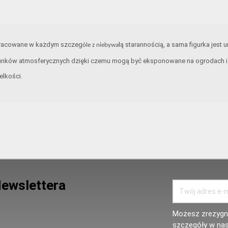
opracowane w każdym szczeg
łą starannością, a sama figurka jest 
óle z niebywa
unków atmosferycznych dzięki czemu mogą być eksponowane na ogrodach i t
elkości.
Newslettera
Możesz zrezygno
szczegóły w nas