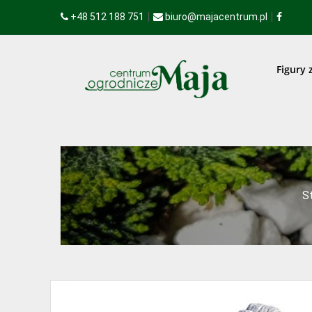
|
|
+48 512 188 751
biuro@majacentrum.pl
Figury 
S