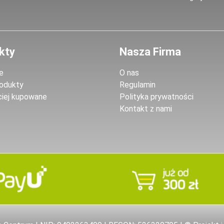
kty
Nasza Firma
e
O nas
odukty
Regulamin
ciej kupowane
Polityka prywatności
Kontakt z nami