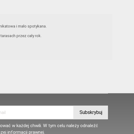
unikatowa i mało spotykana.
arasach przez cały rok.
wać w każdej chwili. W tym celu należy odnaleźć
zej informacji prawnej.