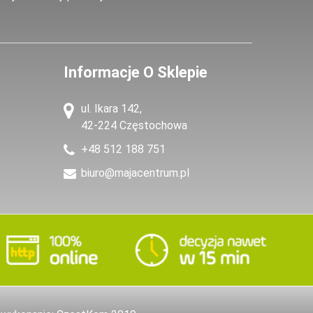
Informacje O Sklepie
ul. Ikara 142,
42-224 Częstochowa
+48 512 188 751
biuro@majacentrum.pl