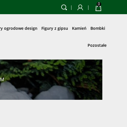
0
ry ogrodowe design
Figury z gipsu
Kamień
Bombki
Pozostałe
EM