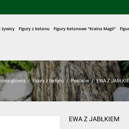
z żywicy
Figury z betonu
Figury betonowe "Kraina Magii"
Figu
trona główna
Figury z betonu
Postacie
EWA Z JABŁKI
EWA Z JABŁKIEM