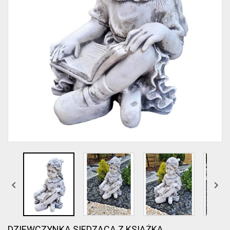


DZIEWCZYNKA SIEDZĄCA Z KSIĄŻKĄ