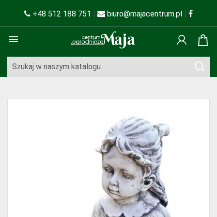
+48 512 188 751
|
biuro@majacentrum.pl
|
