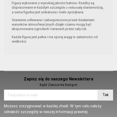
Figury wykonane z wysokiej jakości betonu. Rzeźby są
dopracowane w każdym szczeg
łą starannością,
óle z niebywa
a sama figurka jest unikatowa i mało spotykana.
Starannie odlewane i zabezpieczone przed działaniem
warunków atmosferycznych dzięki czemu mogą być
eksponowane ogrodach i tarasach przez cały rok.
Każda figura jest pełna i ma sporą wagę w zależności od
wielkości.
Zapisz się do naszego Newslettera
Bądź Zawsze Na Bieżąco!
Możesz zrezygnować w każdej chwili. W tym celu należy
odnaleźć szczegóły w naszej informacji prawnej.