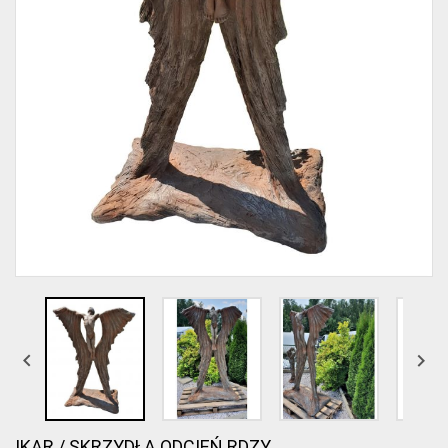


IKAR / SKRZYDŁA ODCIEŃ RDZY