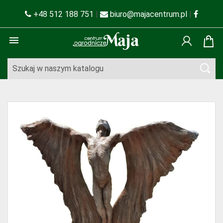
+48 512 188 751
|
biuro@majacentrum.pl
|
