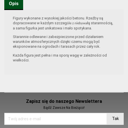
Opis
Figury wykonane z wysokiej jakości betonu. Rzeźby są
dopracowane w każdym szczeg
łą starannością,
óle z niebywa
a sama figurka jest unikatowa i mało spotykana.
Starannie odlewane i zabezpieczone przed działaniem
warunków atmosferycznych dzięki czemu mogą być
eksponowane na ogrodach i tarasach przez cały rok.
Każda figura jest pełna i ma sporą wagę w zależności od
wielkości.
Zapisz się do naszego Newslettera
Bądź Zawsze Na Bieżąco!