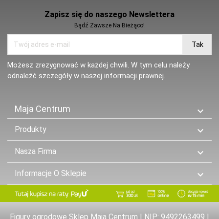
Zapisz się do naszego Newslettera
Bądź Zawsze Na Bieżąco!
Możesz zrezygnować w każdej chwili. W tym celu należy
odnaleźć szczegóły w naszej informacji prawnej.
Maja Centrum

Produkty

Nasza Firma

Informacje O Sklepie

Figury ogrodowe Sklep Maja Centrum | NIP: 9492263499 |