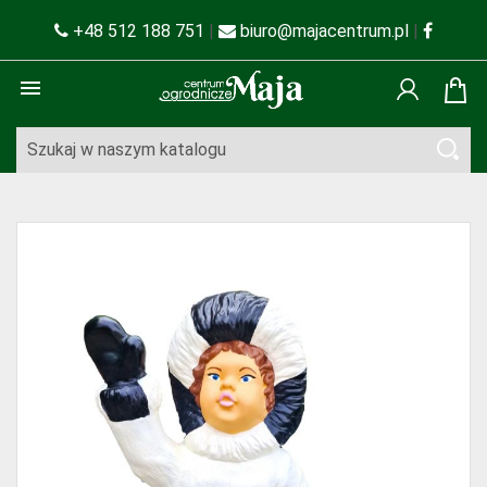
+48 512 188 751
|
biuro@majacentrum.pl
|
