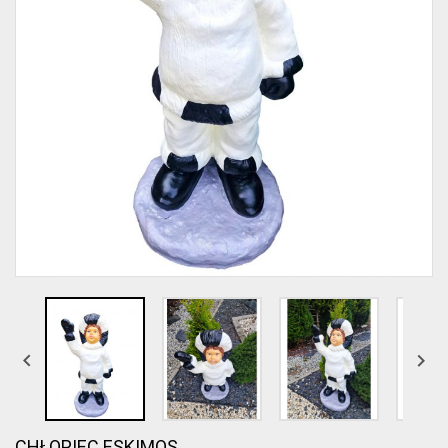


CHŁOPIEC ESKIMOS