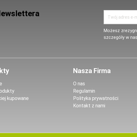
Newslettera
Możesz zrezygno
szczegóły w nas
kty
Nasza Firma
e
O nas
odukty
Regulamin
ciej kupowane
Polityka prywatności
Kontakt z nami