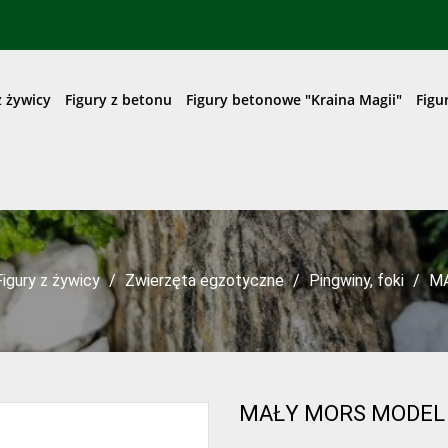
z żywicy
Figury z betonu
Figury betonowe "Kraina Magii"
Figu
Figury z żywicy
Zwierzęta egzotyczne
Pingwiny, foki
MA
MAŁY MORS MODEL 