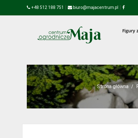
|
|
+48 512 188 751
biuro@majacentrum.pl
Figury 
Strona główna