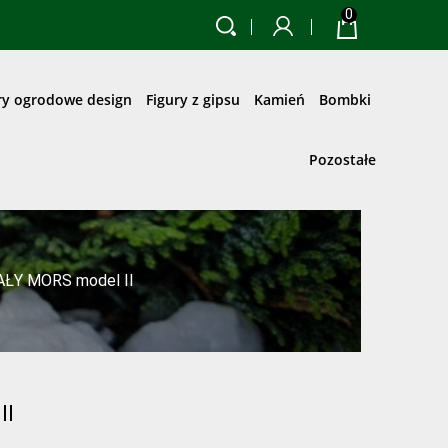
0
ry ogrodowe design
Figury z gipsu
Kamień
Bombki
Pozostałe
ŁY MORS model II
II