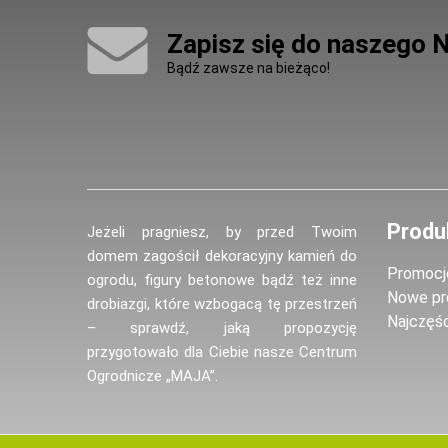
Zapisz się do naszego 
Bądź zawsze na bieżąco!
Produ
Jeżeli pragniesz, by przed Twoim
domem zagościł dekoracyjny kamień do
Promocj
ogrodu, figury betonowe bądź też inne
Nowe pr
drobiazgi, które wzbogacą tę przestrzeń
Najczęś
– sprawdź, jaką propozycję
przygotowało dla Ciebie nasze Centrum
Ogrodnicze „MAJA”.