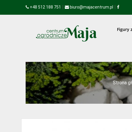
|
|
+48 512 188 751
biuro@majacentrum.pl
Figury 
Strona g