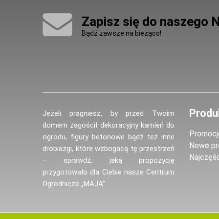
Zapisz się do naszego 
Bądź zawsze na bieżąco!
Produ
Jeżeli pragniesz, by przed Twoim
domem zagościł dekoracyjny kamień do
Promocj
ogrodu, figury betonowe bądź też inne
Nowe pr
drobiazgi, które wzbogacą tę przestrzeń
Najczęś
– sprawdź, jaką propozycję
przygotowało dla Ciebie nasze Centrum
Ogrodnicze „MAJA”.