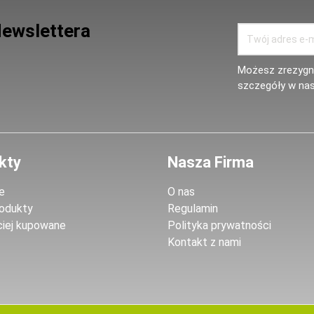
Newslettera
Możesz zrezygno
szczegóły w nas
kty
Nasza Firma
e
O nas
odukty
Regulamin
ciej kupowane
Polityka prywatności
Kontakt z nami