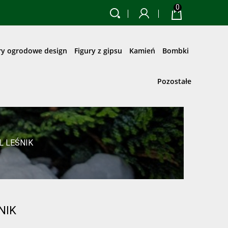
0
ry ogrodowe design
Figury z gipsu
Kamień
Bombki
Pozostałe
L LEŚNIK
NIK