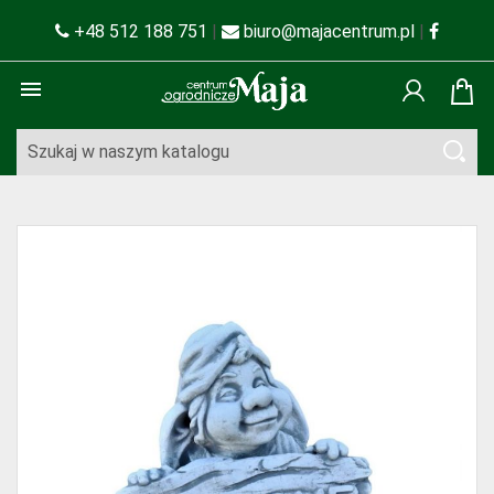
+48 512 188 751
|
biuro@majacentrum.pl
|
