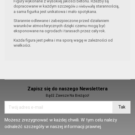
Figury wykonane z wysokiej jakości betonu. Rzeźby są
dopracowane w każdym szczeg
łą starannością,
óle z niebywa
a sama figurka jest unikatowa i mało spotykana.
Starannie odlewane i zabezpieczone przed działaniem
warunków atmosferycznych dzięki czemu mogą być
eksponowane na ogrodach i tarasach przez cały rok.
Każda figura jest pełna i ma sporą wagę w zależności od
wielkości.
Zapisz się do naszego Newslettera
Bądź Zawsze Na Bieżąco!
Możesz zrezygnować w każdej chwili. W tym celu należy
odnaleźć szczegóły w naszej informacji prawnej.