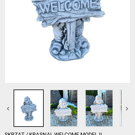


SKRZAT / KRASNAL WELCOME MODEL II