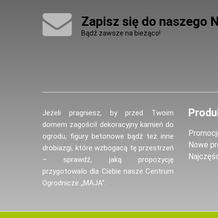
Zapisz się do naszego 
Bądź zawsze na bieżąco!
Produ
Jeżeli pragniesz, by przed Twoim
domem zagościł dekoracyjny kamień do
Promocj
ogrodu, figury betonowe bądź też inne
Nowe pr
drobiazgi, które wzbogacą tę przestrzeń
Najczęś
– sprawdź, jaką propozycję
przygotowało dla Ciebie nasze Centrum
Ogrodnicze „MAJA”.