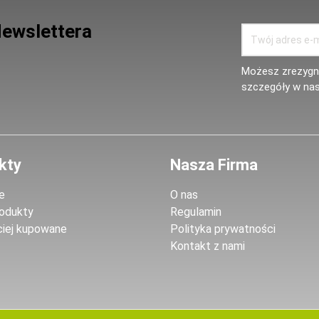
Newslettera
Możesz zrezygno
szczegóły w nas
kty
Nasza Firma
e
O nas
odukty
Regulamin
ciej kupowane
Polityka prywatności
Kontakt z nami