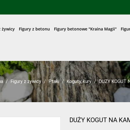
z żywicy
Figury z betonu
Figury betonowe "Kraina Magii"
Figu
na
Figury z żywicy
Ptaki
Koguty, kury
DUŻY KOGUT 
DUŻY KOGUT NA KA