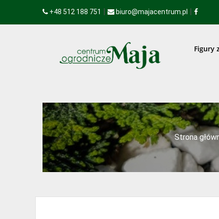
|
|
+48 512 188 751
biuro@majacentrum.pl
Figury 
Strona głów