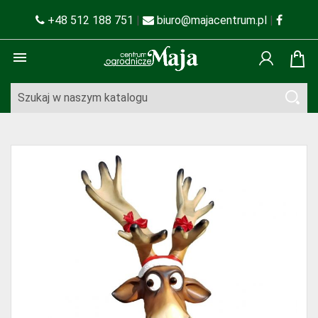
+48 512 188 751
|
biuro@majacentrum.pl
|
