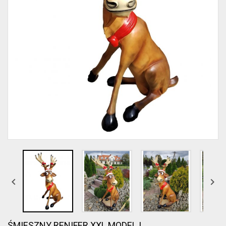


ŚMIESZNY RENIFER XXL MODEL I