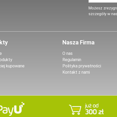
Możesz zrezygno
szczegóły w nas
kty
Nasza Firma
e
O nas
odukty
Regulamin
ciej kupowane
Polityka prywatności
Kontakt z nami