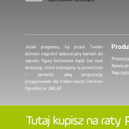
Produ
Jeżeli pragniesz, by przed Twoim
domem zagościł dekoracyjny kamień do
Promocj
ogrodu, figury betonowe bądź też inne
Nowe pr
drobiazgi, które wzbogacą tę przestrzeń
Najczęś
– sprawdź, jaką propozycję
przygotowało dla Ciebie nasze Centrum
Ogrodnicze „MAJA”.