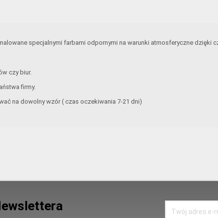
 malowane specjalnymi farbami odpornymi na warunki atmosferyczne dzięki cz
w czy biur.
aństwa firmy.
ać na dowolny wzór ( czas oczekiwania 7-21 dni)
Newslettera