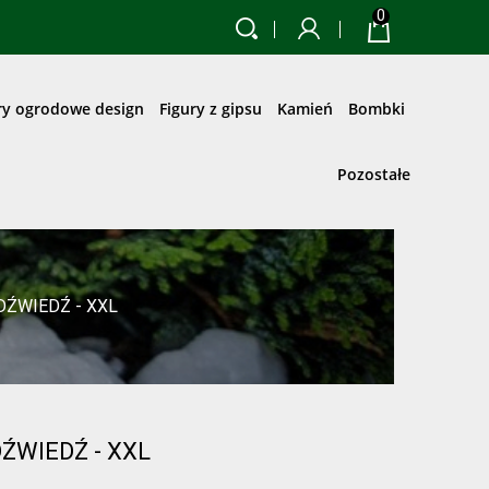
0
ry ogrodowe design
Figury z gipsu
Kamień
Bombki
Pozostałe
DŹWIEDŹ - XXL
ŹWIEDŹ - XXL