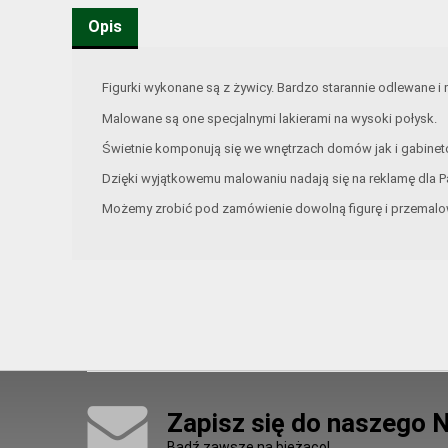
Opis
Figurki wykonane są z żywicy. Bardzo starannie odlewane i
Malowane są one specjalnymi lakierami na wysoki połysk.
Świetnie komponują się we wnętrzach domów jak i gabinetó
Dzięki wyjątkowemu malowaniu nadają się na reklamę dla P
Możemy zrobić pod zamówienie dowolną figurę i przemalow
Zapisz się do naszego 
Bądź zawsze na bieżąco!