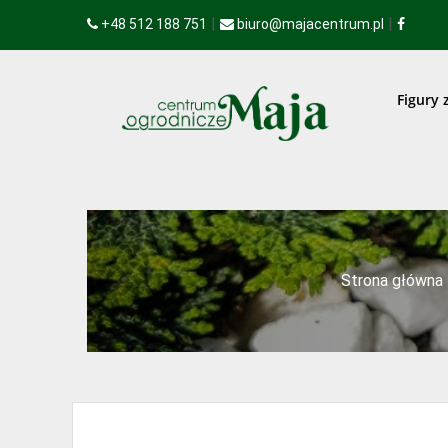
|
|
+48 512 188 751
biuro@majacentrum.pl
Figury 
Strona główna