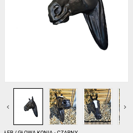


ŁEB / GŁOWA KONIA - CZARNY