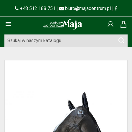
+48 512 188 751
|
biuro@majacentrum.pl
|
