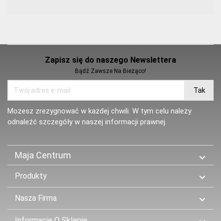
Zapisz się do naszego Newslettera
Bądź Zawsze Na Bieżąco!
Możesz zrezygnować w każdej chwili. W tym celu należy
odnaleźć szczegóły w naszej informacji prawnej.
Maja Centrum

Produkty

Nasza Firma

Informacje O Sklepie