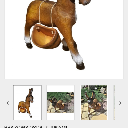


BRĄZOWY OSIOŁ Z JUKAMI