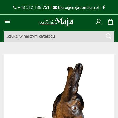
+48 512 188 751
|
biuro@majacentrum.pl
|
